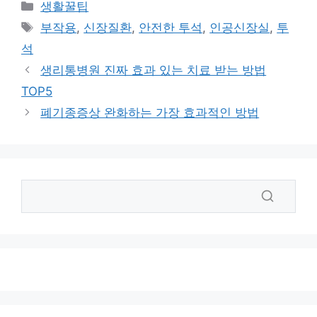
카
생활꿀팁
테
태
부작용
,
신장질환
,
안전한 투석
,
인공신장실
,
투
고
그
석
리
생리통병원 진짜 효과 있는 치료 받는 방법
TOP5
폐기종증상 완화하는 가장 효과적인 방법