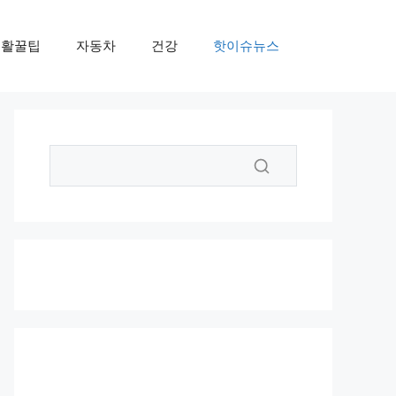
생활꿀팁
자동차
건강
핫이슈뉴스