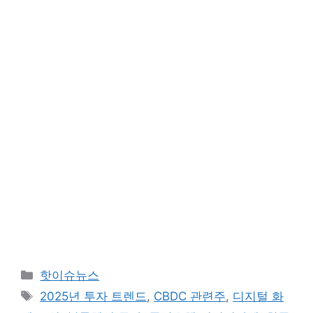
카
핫이슈뉴스
테
태
2025년 투자 트렌드
,
CBDC 관련주
,
디지털 화
고
그