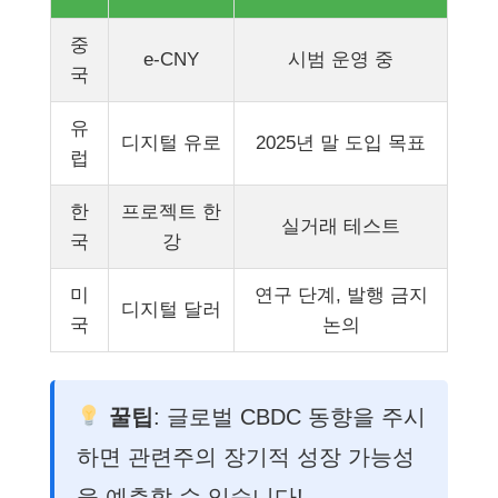
중
e-CNY
시범 운영 중
국
유
디지털 유로
2025년 말 도입 목표
럽
한
프로젝트 한
실거래 테스트
국
강
미
연구 단계, 발행 금지
디지털 달러
국
논의
꿀팁
: 글로벌 CBDC 동향을 주시
하면 관련주의 장기적 성장 가능성
을 예측할 수 있습니다!