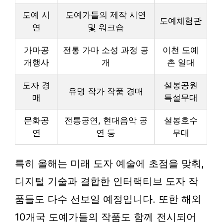
도예 시
도예가들의 제작 시연
도예체험관
연
및 워크숍
가마공
전통 가마 소성 과정 공
이천 도예
개행사
개
촌 일대
도자 경
설봉공원
유명 작가 작품 경매
매
특설무대
문화공
전통공연, 현대음악 공
설봉호수
연
연 등
무대
특히 올해는
미래 도자 예술
에 초점을 맞춰,
디지털 기술과 결합한 인터랙티브 도자 작
품들도 다수 선보일 예정입니다. 또한 해외
10개국 도예가들의 작품도 함께 전시되어