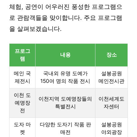
체험, 공연이 어우러진 풍성한 프로그램으
로 관람객들을 맞이합니다. 주요 프로그램
을 살펴보겠습니다.
프로그
내용
장소
램
메인 국
국내외 유명 도예가
설봉공원
제전시
150여 명의 작품 전시
메인전시관
이천 도
이천지역 도예명장들의
이천세계도
예명장
특별전시
자센터
전
도자 마
다양한 도자기 작품 판
설봉공원
켓
매전
야외광장