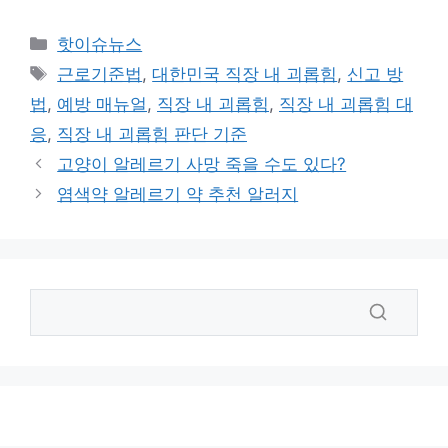
카
핫이슈뉴스
테
태
근로기준법
,
대한민국 직장 내 괴롭힘
,
신고 방
고
그
법
,
예방 매뉴얼
,
직장 내 괴롭힘
,
직장 내 괴롭힘 대
리
응
,
직장 내 괴롭힘 판단 기준
고양이 알레르기 사망 죽을 수도 있다?
염색약 알레르기 약 추천 알러지