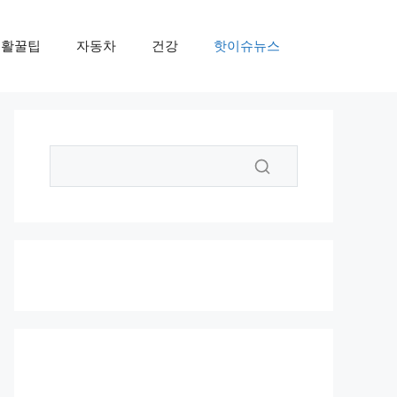
생활꿀팁
자동차
건강
핫이슈뉴스