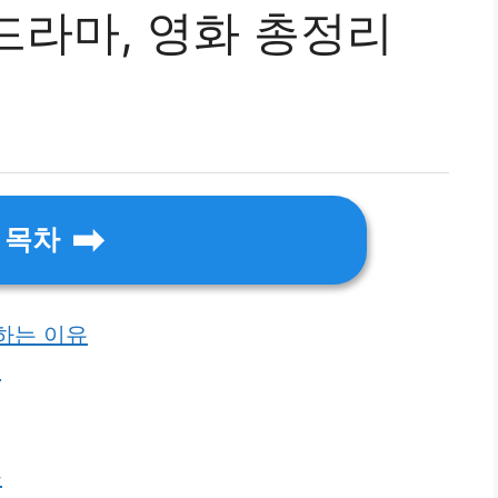
드라마, 영화 총정리
목차
하는 이유
5
들