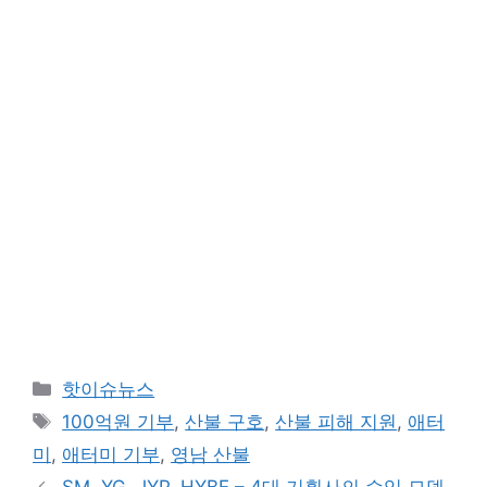
카
핫이슈뉴스
테
태
100억원 기부
,
산불 구호
,
산불 피해 지원
,
애터
고
그
미
,
애터미 기부
,
영남 산불
리
SM, YG, JYP, HYBE – 4대 기획사의 수익 모델