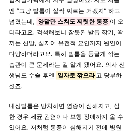
엄지발가락에서 자주 발생하죠. 저도 처음
엔 “그냥 발톱이 살짝 찌르는 거겠지” 하고
넘겼는데,
양말만 스쳐도 찌릿한 통증
이 오
더라고요. 검색해보니 잘못된 발톱 깎기, 꽉
끼는 신발, 심지어 유전적 요인까지 원인이
다양하더라고요. 특히 발톱을 둥글게 깎는
습관이 큰 문제라는 걸 알게 됐어요. 의사 선
생님도 수술 후엔
일자로 깎으라
고 당부하
셨죠.
내성발톱은 방치하면 염증이 심해지고, 심
한 경우 세균 감염이나 보행 장애까지 올 수
있어요. 저처럼 통증이 심해지기 전에 병원