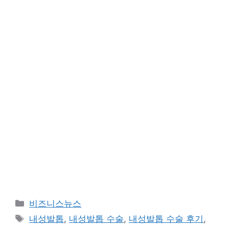
카
비즈니스뉴스
테
태
내성발톱
,
내성발톱 수술
,
내성발톱 수술 후기
,
고